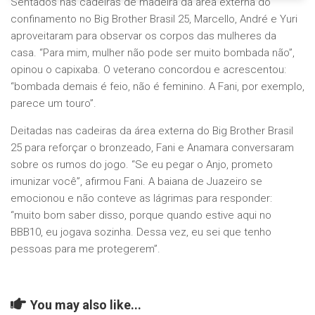
Sentados nas cadeiras de madeira da área externa do
confinamento no Big Brother Brasil 25, Marcello, André e Yuri
aproveitaram para observar os corpos das mulheres da
casa. “Para mim, mulher não pode ser muito bombada não”,
opinou o capixaba. O veterano concordou e acrescentou:
“bombada demais é feio, não é feminino. A Fani, por exemplo,
parece um touro”.
Deitadas nas cadeiras da área externa do Big Brother Brasil
25 para reforçar o bronzeado, Fani e Anamara conversaram
sobre os rumos do jogo. “Se eu pegar o Anjo, prometo
imunizar você”, afirmou Fani. A baiana de Juazeiro se
emocionou e não conteve as lágrimas para responder:
“muito bom saber disso, porque quando estive aqui no
BBB10, eu jogava sozinha. Dessa vez, eu sei que tenho
pessoas para me protegerem”.
You may also like...