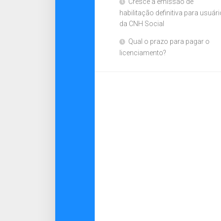
Cresce a emissão de
habilitação definitiva para usuár
da CNH Social
Qual o prazo para pagar o
licenciamento?