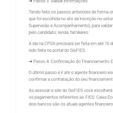
➜ Passo 3: Validar informações
Tendo feito os passos anteriores de forma onli
que foi escolhida no ato da inscrição no s
Supervisão e Acompanhamento), para validar
pelo candidato: renda, familiares.
A ida na CPSA precisará ser feita em até 10 di
sido feita no portal do SisFIES.
➜ Passo 4: Confirmação do Financiamento Es
O último passo é ir até o agente financeiro es
confirmar a contratação do seu financiament
Ao acessar o site do SisFIES você escolherá p
os pagamentos referentes ao FIES: Caixa Ec
dois bancos são os atuais agentes financeir