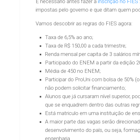
É necessário antes fazer a
inscrição no FIES
impostas pelo governo e que ditam quem pode
Vamos descobrir as regras do FIES agora:
Taxa de 6,5% ao ano;
Taxa de R$ 150,00 a cada trimestre;
Renda mensal per capita de 3 salários m
Participado do ENEM a partir da edição 2
Média de 450 no ENEM;
Participar do ProUni com bolsa de 50% 
não podem solicitar financiamento;
Alunos que já cursaram nível superior, p
que se enquadrem dentro das outras regr
Está matriculo em uma instituição de ens
A maior parte das vagas serão direciona
desenvolvimento do país, ou seja, forma
engenharia.