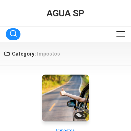
Skip
to
AGUA SP
content
Category:
Impostos
0
Impostos