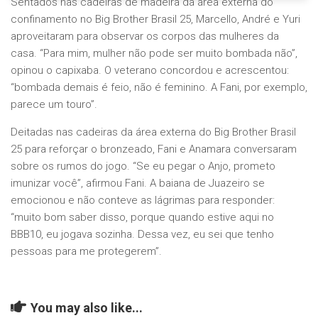
Sentados nas cadeiras de madeira da área externa do
confinamento no Big Brother Brasil 25, Marcello, André e Yuri
aproveitaram para observar os corpos das mulheres da
casa. “Para mim, mulher não pode ser muito bombada não”,
opinou o capixaba. O veterano concordou e acrescentou:
“bombada demais é feio, não é feminino. A Fani, por exemplo,
parece um touro”.
Deitadas nas cadeiras da área externa do Big Brother Brasil
25 para reforçar o bronzeado, Fani e Anamara conversaram
sobre os rumos do jogo. “Se eu pegar o Anjo, prometo
imunizar você”, afirmou Fani. A baiana de Juazeiro se
emocionou e não conteve as lágrimas para responder:
“muito bom saber disso, porque quando estive aqui no
BBB10, eu jogava sozinha. Dessa vez, eu sei que tenho
pessoas para me protegerem”.
You may also like...