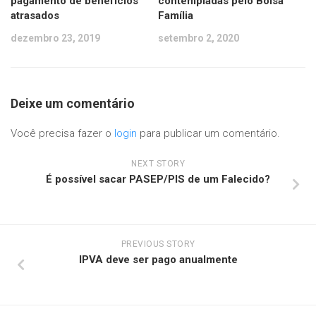
pagamento de benefícios
contempladas pelo Bolsa
atrasados
Família
dezembro 23, 2019
setembro 2, 2020
Deixe um comentário
Você precisa fazer o
login
para publicar um comentário.
NEXT STORY
É possível sacar PASEP/PIS de um Falecido?
PREVIOUS STORY
IPVA deve ser pago anualmente