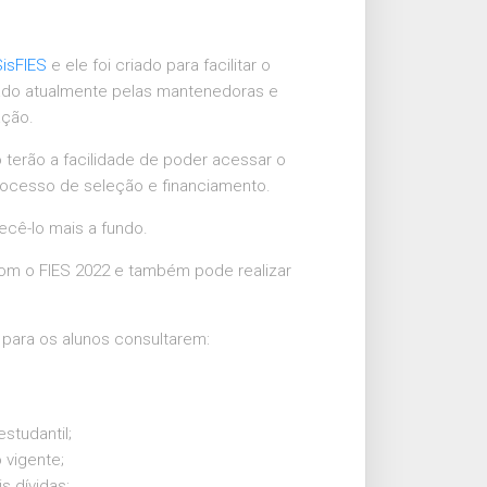
SisFIES
e ele foi criado para facilitar o
izado atualmente pelas mantenedoras e
ação.
terão a facilidade de poder acessar o
rocesso de seleção e financiamento.
ecê-lo mais a fundo.
com o FIES 2022 e também pode realizar
 para os alunos consultarem:
studantil;
 vigente;
s dívidas;