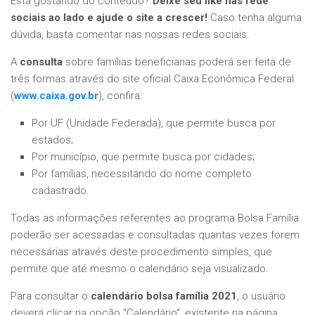
Está gostando do conteúdo?
Deixe seu like nas rede
sociais ao lado e ajude o site a crescer!
Caso tenha alguma
dúvida, basta comentar nas nossas redes sociais.
A
consulta
sobre famílias beneficiarias poderá ser feita de
três formas através do site oficial Caixa Econômica Federal
(
www.caixa.gov.br
), confira:
Por UF (Unidade Federada), que permite busca por
estados;
Por município, que permite busca por cidades;
Por famílias, necessitando do nome completo
cadastrado.
Todas as informações referentes ao programa Bolsa Família
poderão ser acessadas e consultadas quantas vezes forem
necessárias através deste procedimento simples, que
permite que até mesmo o calendário seja visualizado.
Para consultar o
calendário bolsa família 2021
, o usuário
deverá clicar na opção “Calendário”, existente na página